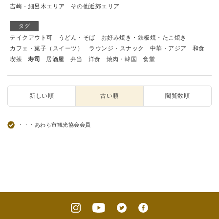
吉崎・細呂木エリア
その他近郊エリア
タグ
テイクアウト可
うどん・そば
お好み焼き・鉄板焼・たこ焼き
カフェ・菓子（スイーツ）
ラウンジ・スナック
中華・アジア
和食
喫茶
寿司
居酒屋
弁当
洋食
焼肉・韓国
食堂
新しい順
古い順
閲覧数順
・・・あわら市観光協会会員