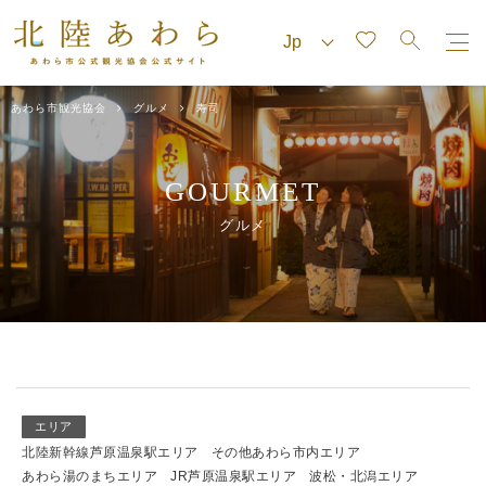
あわら市観光協会
グルメ
寿司
GOURMET
グルメ
エリア
北陸新幹線芦原温泉駅エリア
その他あわら市内エリア
あわら湯のまちエリア
JR芦原温泉駅エリア
波松・北潟エリア