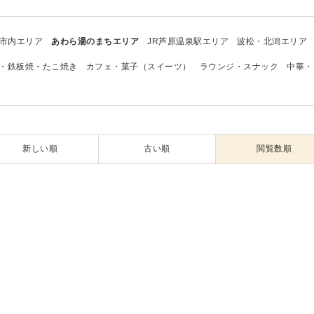
市内エリア
あわら湯のまちエリア
JR芦原温泉駅エリア
波松・北潟エリア
・鉄板焼・たこ焼き
カフェ・菓子（スイーツ）
ラウンジ・スナック
中華・
新しい順
古い順
閲覧数順