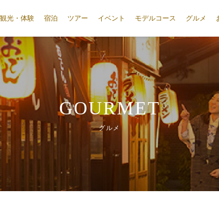
観光・体験
宿泊
ツアー
イベント
モデルコース
グルメ
GOURMET
グルメ