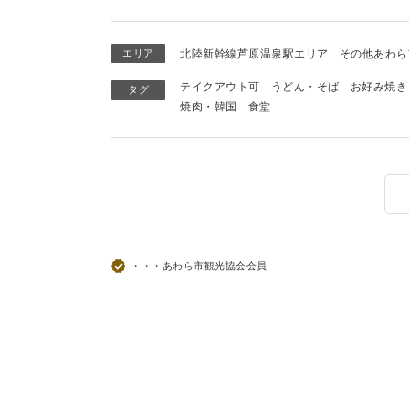
エリア
北陸新幹線芦原温泉駅エリア
その他あわら
テイクアウト可
うどん・そば
お好み焼き
タグ
焼肉・韓国
食堂
・・・あわら市観光協会会員