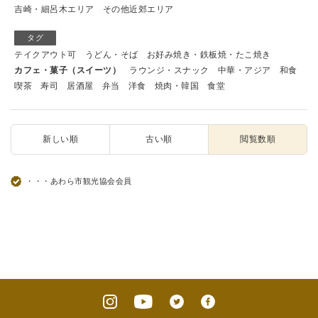
吉崎・細呂木エリア
その他近郊エリア
タグ
テイクアウト可
うどん・そば
お好み焼き・鉄板焼・たこ焼き
カフェ・菓子（スイーツ）
ラウンジ・スナック
中華・アジア
和食
喫茶
寿司
居酒屋
弁当
洋食
焼肉・韓国
食堂
新しい順
古い順
閲覧数順
・・・あわら市観光協会会員