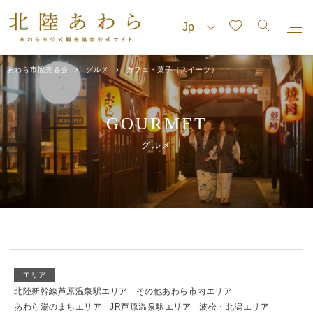
あわら市観光協会
グルメ
カフェ・菓子（スイーツ）
GOURMET
グルメ
エリア
北陸新幹線芦原温泉駅エリア
その他あわら市内エリア
あわら湯のまちエリア
JR芦原温泉駅エリア
波松・北潟エリア