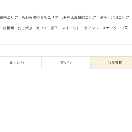
市内エリア
あわら湯のまちエリア
JR芦原温泉駅エリア
波松・北潟エリア
・鉄板焼・たこ焼き
カフェ・菓子（スイーツ）
ラウンジ・スナック
中華・
新しい順
古い順
閲覧数順