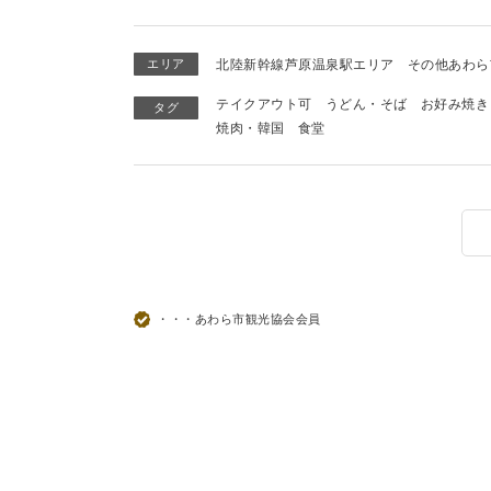
エリア
北陸新幹線芦原温泉駅エリア
その他あわら
テイクアウト可
うどん・そば
お好み焼き
タグ
焼肉・韓国
食堂
・・・あわら市観光協会会員