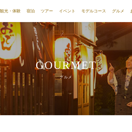
観光・体験
宿泊
ツアー
イベント
モデルコース
グルメ
GOURMET
グルメ