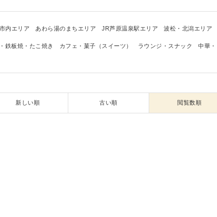
市内エリア
あわら湯のまちエリア
JR芦原温泉駅エリア
波松・北潟エリア
・鉄板焼・たこ焼き
カフェ・菓子（スイーツ）
ラウンジ・スナック
中華・
新しい順
古い順
閲覧数順