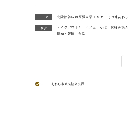
エリア
北陸新幹線芦原温泉駅エリア
その他あわら
テイクアウト可
うどん・そば
お好み焼き
タグ
焼肉・韓国
食堂
・・・あわら市観光協会会員