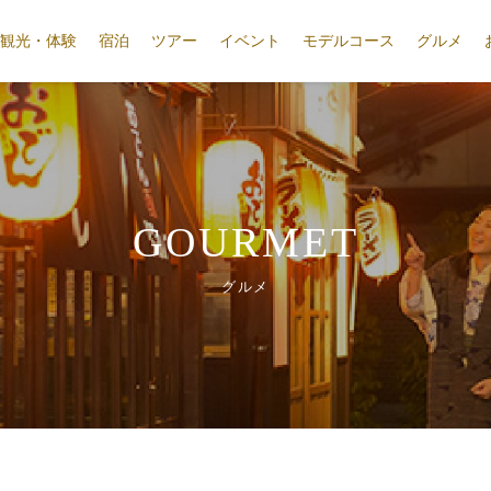
観光・体験
宿泊
ツアー
イベント
モデルコース
グルメ
GOURMET
グルメ