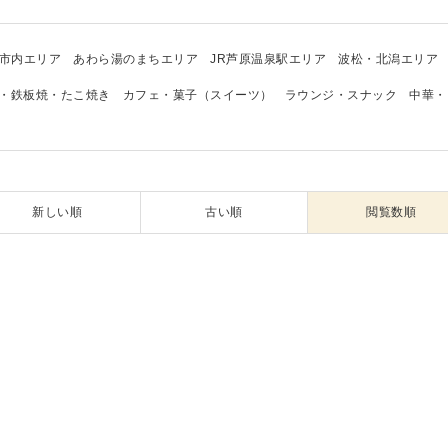
市内エリア
あわら湯のまちエリア
JR芦原温泉駅エリア
波松・北潟エリア
・鉄板焼・たこ焼き
カフェ・菓子（スイーツ）
ラウンジ・スナック
中華・
新しい順
古い順
閲覧数順