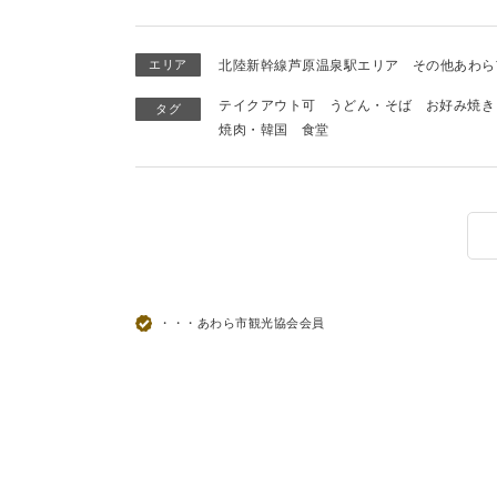
エリア
北陸新幹線芦原温泉駅エリア
その他あわら
テイクアウト可
うどん・そば
お好み焼き
タグ
焼肉・韓国
食堂
・・・あわら市観光協会会員