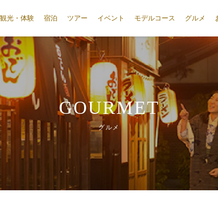
観光・体験
宿泊
ツアー
イベント
モデルコース
グルメ
GOURMET
グルメ