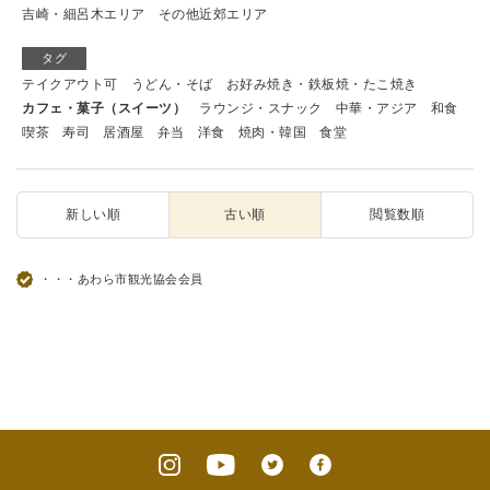
吉崎・細呂木エリア
その他近郊エリア
タグ
テイクアウト可
うどん・そば
お好み焼き・鉄板焼・たこ焼き
カフェ・菓子（スイーツ）
ラウンジ・スナック
中華・アジア
和食
喫茶
寿司
居酒屋
弁当
洋食
焼肉・韓国
食堂
新しい順
古い順
閲覧数順
・・・あわら市観光協会会員