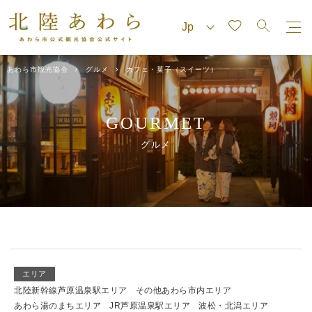
あわら市観光協会
グルメ
カフェ・菓子（スイーツ）
GOURMET
グルメ
エリア
北陸新幹線芦原温泉駅エリア
その他あわら市内エリア
あわら湯のまちエリア
JR芦原温泉駅エリア
波松・北潟エリア