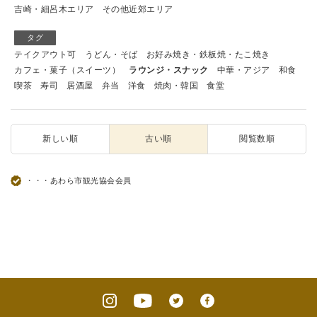
吉崎・細呂木エリア
その他近郊エリア
タグ
テイクアウト可
うどん・そば
お好み焼き・鉄板焼・たこ焼き
カフェ・菓子（スイーツ）
ラウンジ・スナック
中華・アジア
和食
喫茶
寿司
居酒屋
弁当
洋食
焼肉・韓国
食堂
新しい順
古い順
閲覧数順
・・・あわら市観光協会会員