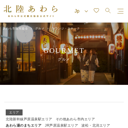
あわら市観光協会
グルメ
ラウンジ・スナック
GOURMET
グルメ
エリア
北陸新幹線芦原温泉駅エリア
その他あわら市内エリア
あわら湯のまちエリア
JR芦原温泉駅エリア
波松・北潟エリア