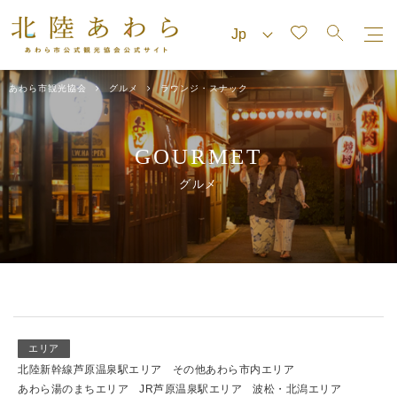
あわら市観光協会
グルメ
ラウンジ・スナック
GOURMET
グルメ
エリア
北陸新幹線芦原温泉駅エリア
その他あわら市内エリア
あわら湯のまちエリア
JR芦原温泉駅エリア
波松・北潟エリア