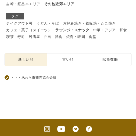
吉崎・細呂木エリア
その他近郊エリア
タグ
テイクアウト可
うどん・そば
お好み焼き・鉄板焼・たこ焼き
カフェ・菓子（スイーツ）
ラウンジ・スナック
中華・アジア
和食
喫茶
寿司
居酒屋
弁当
洋食
焼肉・韓国
食堂
新しい順
古い順
閲覧数順
・・・あわら市観光協会会員