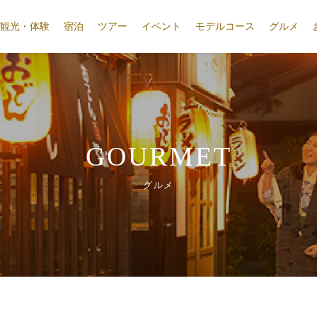
観光・体験
宿泊
ツアー
イベント
モデルコース
グルメ
GOURMET
グルメ