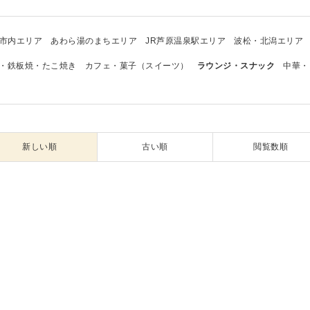
市内エリア
あわら湯のまちエリア
JR芦原温泉駅エリア
波松・北潟エリア
・鉄板焼・たこ焼き
カフェ・菓子（スイーツ）
ラウンジ・スナック
中華・
新しい順
古い順
閲覧数順