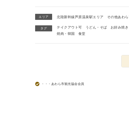
エリア
北陸新幹線芦原温泉駅エリア
その他あわら
テイクアウト可
うどん・そば
お好み焼き
タグ
焼肉・韓国
食堂
・・・あわら市観光協会会員