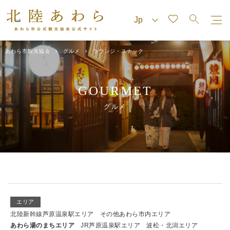
あわら市観光協会
グルメ
ラウンジ・スナック
GOURMET
グルメ
エリア
北陸新幹線芦原温泉駅エリア
その他あわら市内エリア
あわら湯のまちエリア
JR芦原温泉駅エリア
波松・北潟エリア