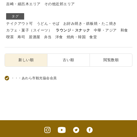
吉崎・細呂木エリア
その他近郊エリア
タグ
テイクアウト可
うどん・そば
お好み焼き・鉄板焼・たこ焼き
カフェ・菓子（スイーツ）
ラウンジ・スナック
中華・アジア
和食
喫茶
寿司
居酒屋
弁当
洋食
焼肉・韓国
食堂
新しい順
古い順
閲覧数順
・・・あわら市観光協会会員