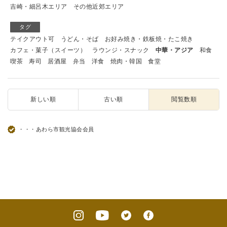
吉崎・細呂木エリア
その他近郊エリア
タグ
テイクアウト可
うどん・そば
お好み焼き・鉄板焼・たこ焼き
カフェ・菓子（スイーツ）
ラウンジ・スナック
中華・アジア
和食
喫茶
寿司
居酒屋
弁当
洋食
焼肉・韓国
食堂
新しい順
古い順
閲覧数順
・・・あわら市観光協会会員