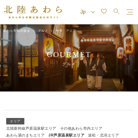
あわら市観光協会
グルメ
中華・アジア
GOURMET
グルメ
エリア
北陸新幹線芦原温泉駅エリア
その他あわら市内エリア
あわら湯のまちエリア
JR芦原温泉駅エリア
波松・北潟エリア