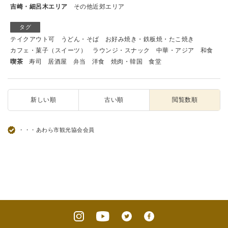
吉崎・細呂木エリア
その他近郊エリア
タグ
テイクアウト可
うどん・そば
お好み焼き・鉄板焼・たこ焼き
カフェ・菓子（スイーツ）
ラウンジ・スナック
中華・アジア
和食
喫茶
寿司
居酒屋
弁当
洋食
焼肉・韓国
食堂
新しい順
古い順
閲覧数順
・・・あわら市観光協会会員