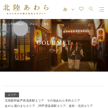
あわら市観光協会
グルメ
喫茶
GOURMET
グルメ
エリア
北陸新幹線芦原温泉駅エリア
その他あわら市内エリア
あわら湯のまちエリア
JR芦原温泉駅エリア
波松・北潟エリア