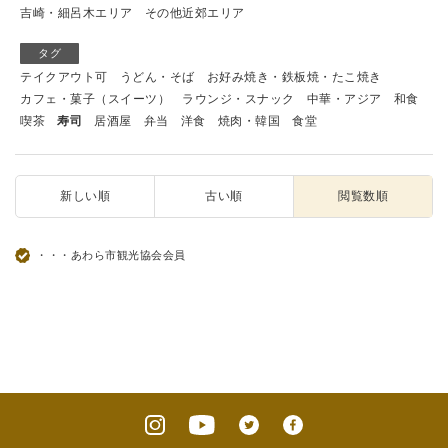
吉崎・細呂木エリア
その他近郊エリア
タグ
テイクアウト可
うどん・そば
お好み焼き・鉄板焼・たこ焼き
カフェ・菓子（スイーツ）
ラウンジ・スナック
中華・アジア
和食
喫茶
寿司
居酒屋
弁当
洋食
焼肉・韓国
食堂
新しい順
古い順
閲覧数順
・・・あわら市観光協会会員