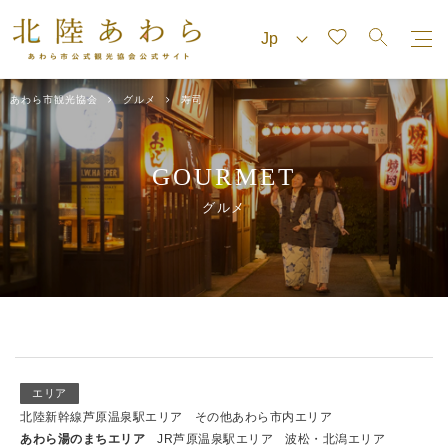
あわら市観光協会
グルメ
寿司
GOURMET
グルメ
エリア
北陸新幹線芦原温泉駅エリア
その他あわら市内エリア
あわら湯のまちエリア
JR芦原温泉駅エリア
波松・北潟エリア