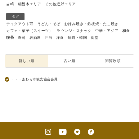
吉崎・細呂木エリア
その他近郊エリア
タグ
テイクアウト可
うどん・そば
お好み焼き・鉄板焼・たこ焼き
カフェ・菓子（スイーツ）
ラウンジ・スナック
中華・アジア
和食
喫茶
寿司
居酒屋
弁当
洋食
焼肉・韓国
食堂
新しい順
古い順
閲覧数順
・・・あわら市観光協会会員