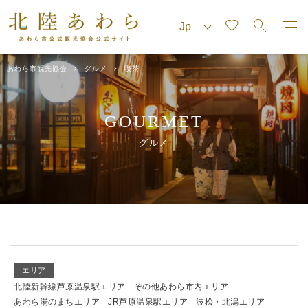
あわら市観光協会
グルメ
喫茶
GOURMET
グルメ
エリア
北陸新幹線芦原温泉駅エリア
その他あわら市内エリア
あわら湯のまちエリア
JR芦原温泉駅エリア
波松・北潟エリア