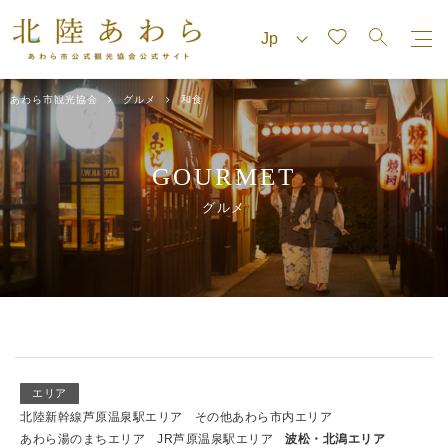
あわら市観光協会
グルメ
和食
GOURMET
グルメ
エリア
北陸新幹線芦原温泉駅エリア
その他あわら市内エリア
あわら湯のまちエリア
JR芦原温泉駅エリア
波松・北潟エリア