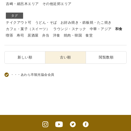
吉崎・細呂木エリア
その他近郊エリア
タグ
テイクアウト可
うどん・そば
お好み焼き・鉄板焼・たこ焼き
カフェ・菓子（スイーツ）
ラウンジ・スナック
中華・アジア
和食
喫茶
寿司
居酒屋
弁当
洋食
焼肉・韓国
食堂
新しい順
古い順
閲覧数順
・・・あわら市観光協会会員