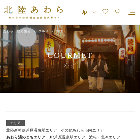
あわら市観光協会
グルメ
和食
GOURMET
グルメ
エリア
北陸新幹線芦原温泉駅エリア
その他あわら市内エリア
あわら湯のまちエリア
JR芦原温泉駅エリア
波松・北潟エリア