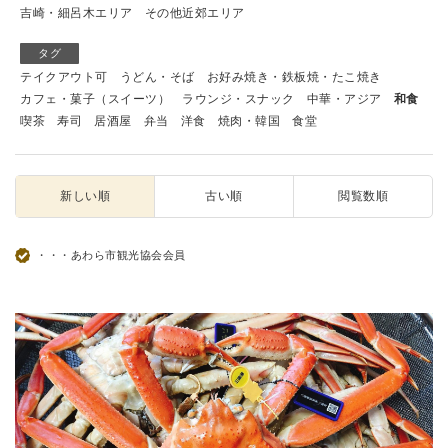
吉崎・細呂木エリア
その他近郊エリア
タグ
テイクアウト可
うどん・そば
お好み焼き・鉄板焼・たこ焼き
カフェ・菓子（スイーツ）
ラウンジ・スナック
中華・アジア
和食
喫茶
寿司
居酒屋
弁当
洋食
焼肉・韓国
食堂
新しい順
古い順
閲覧数順
・・・あわら市観光協会会員