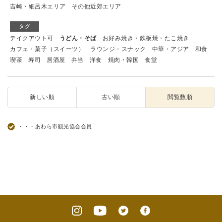
吉崎・細呂木エリア
その他近郊エリア
タグ
テイクアウト可
うどん・そば
お好み焼き・鉄板焼・たこ焼き
カフェ・菓子（スイーツ）
ラウンジ・スナック
中華・アジア
和食
喫茶
寿司
居酒屋
弁当
洋食
焼肉・韓国
食堂
新しい順
古い順
閲覧数順
・・・あわら市観光協会会員