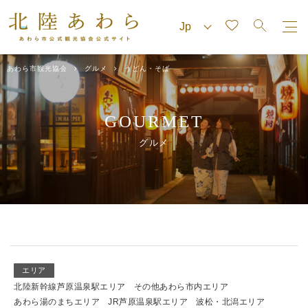
あわら市観光協会
グルメ
うどん・そば
GOURMET
グルメ
エリア
北陸新幹線芦原温泉駅エリア
その他あわら市内エリア
あわら湯のまちエリア
JR芦原温泉駅エリア
波松・北潟エリア