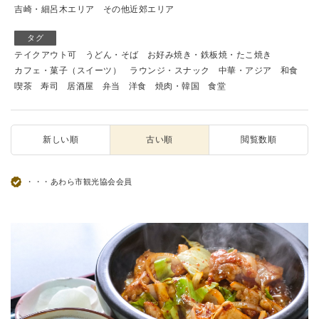
吉崎・細呂木エリア
その他近郊エリア
タグ
テイクアウト可
うどん・そば
お好み焼き・鉄板焼・たこ焼き
カフェ・菓子（スイーツ）
ラウンジ・スナック
中華・アジア
和食
喫茶
寿司
居酒屋
弁当
洋食
焼肉・韓国
食堂
新しい順
古い順
閲覧数順
・・・あわら市観光協会会員