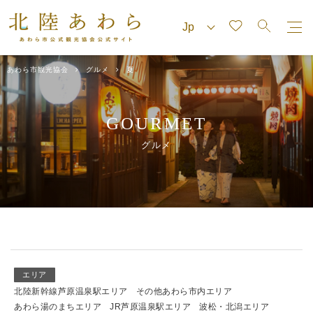
あわら市観光協会
グルメ
夏
GOURMET
グルメ
エリア
北陸新幹線芦原温泉駅エリア
その他あわら市内エリア
あわら湯のまちエリア
JR芦原温泉駅エリア
波松・北潟エリア