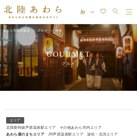
あわら市観光協会
グルメ
和食
GOURMET
グルメ
エリア
北陸新幹線芦原温泉駅エリア
その他あわら市内エリア
あわら湯のまちエリア
JR芦原温泉駅エリア
波松・北潟エリア