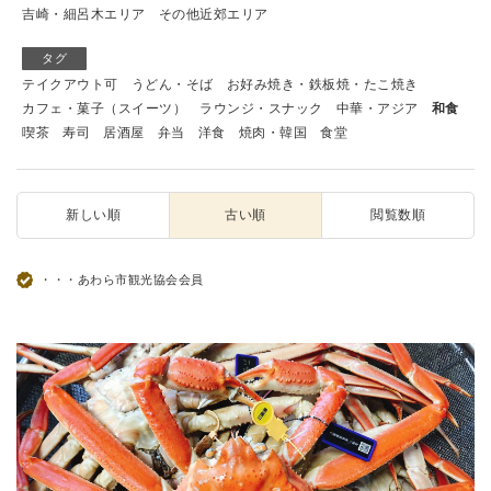
吉崎・細呂木エリア
その他近郊エリア
タグ
テイクアウト可
うどん・そば
お好み焼き・鉄板焼・たこ焼き
カフェ・菓子（スイーツ）
ラウンジ・スナック
中華・アジア
和食
喫茶
寿司
居酒屋
弁当
洋食
焼肉・韓国
食堂
新しい順
古い順
閲覧数順
・・・あわら市観光協会会員