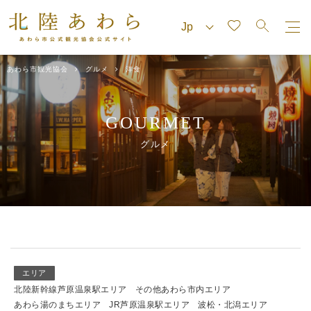
あわら市観光協会
グルメ
洋食
GOURMET
グルメ
エリア
北陸新幹線芦原温泉駅エリア
その他あわら市内エリア
あわら湯のまちエリア
JR芦原温泉駅エリア
波松・北潟エリア