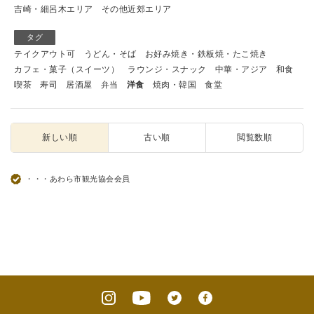
吉崎・細呂木エリア
その他近郊エリア
タグ
テイクアウト可
うどん・そば
お好み焼き・鉄板焼・たこ焼き
カフェ・菓子（スイーツ）
ラウンジ・スナック
中華・アジア
和食
喫茶
寿司
居酒屋
弁当
洋食
焼肉・韓国
食堂
新しい順
古い順
閲覧数順
・・・あわら市観光協会会員