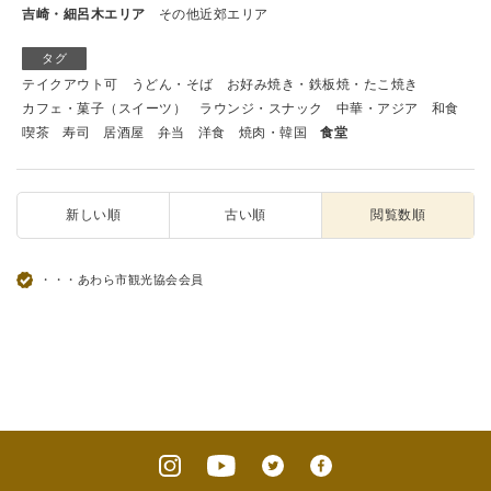
吉崎・細呂木エリア
その他近郊エリア
タグ
テイクアウト可
うどん・そば
お好み焼き・鉄板焼・たこ焼き
カフェ・菓子（スイーツ）
ラウンジ・スナック
中華・アジア
和食
喫茶
寿司
居酒屋
弁当
洋食
焼肉・韓国
食堂
新しい順
古い順
閲覧数順
・・・あわら市観光協会会員