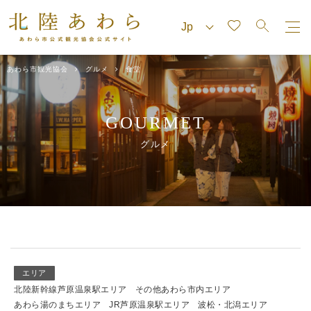
あわら市観光協会
グルメ
食堂
GOURMET
グルメ
エリア
北陸新幹線芦原温泉駅エリア
その他あわら市内エリア
あわら湯のまちエリア
JR芦原温泉駅エリア
波松・北潟エリア