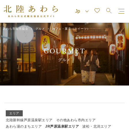
あわら市観光協会
グルメ
カフェ・菓子（スイーツ）
GOURMET
グルメ
エリア
北陸新幹線芦原温泉駅エリア
その他あわら市内エリア
あわら湯のまちエリア
JR芦原温泉駅エリア
波松・北潟エリア