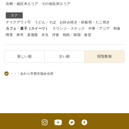
吉崎・細呂木エリア
その他近郊エリア
タグ
テイクアウト可
うどん・そば
お好み焼き・鉄板焼・たこ焼き
カフェ・菓子（スイーツ）
ラウンジ・スナック
中華・アジア
和食
喫茶
寿司
居酒屋
弁当
洋食
焼肉・韓国
食堂
新しい順
古い順
閲覧数順
・・・あわら市観光協会会員