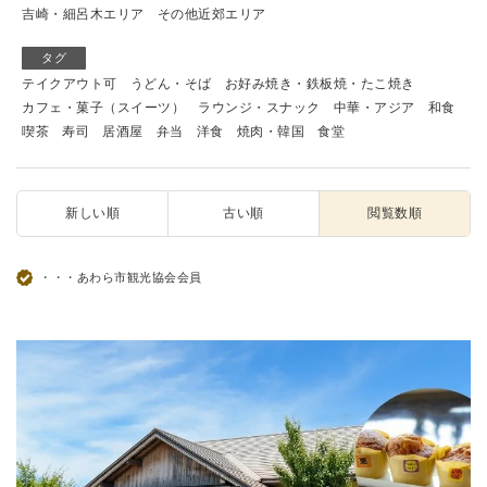
吉崎・細呂木エリア
その他近郊エリア
タグ
テイクアウト可
うどん・そば
お好み焼き・鉄板焼・たこ焼き
カフェ・菓子（スイーツ）
ラウンジ・スナック
中華・アジア
和食
喫茶
寿司
居酒屋
弁当
洋食
焼肉・韓国
食堂
新しい順
古い順
閲覧数順
・・・あわら市観光協会会員