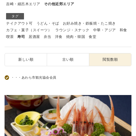
吉崎・細呂木エリア
その他近郊エリア
タグ
テイクアウト可
うどん・そば
お好み焼き・鉄板焼・たこ焼き
カフェ・菓子（スイーツ）
ラウンジ・スナック
中華・アジア
和食
喫茶
寿司
居酒屋
弁当
洋食
焼肉・韓国
食堂
新しい順
古い順
閲覧数順
・・・あわら市観光協会会員