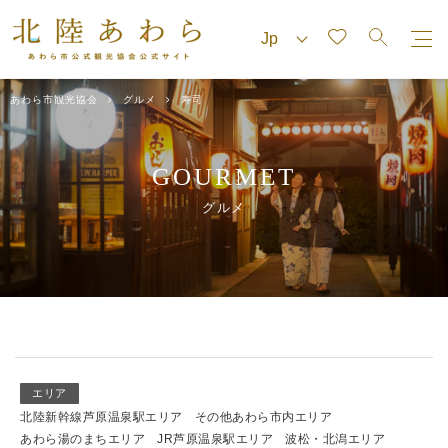
あわら市観光協会
グルメ
寿司
GOURMET
グルメ
エリア
北陸新幹線芦原温泉駅エリア
その他あわら市内エリア
あわら湯のまちエリア
JR芦原温泉駅エリア
波松・北潟エリア