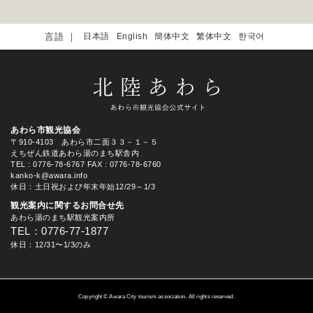
日本語
English
簡体中文
繁体中文
한국어
あわら市観光協会
〒910-4103 あわら市二面３３－１－５
えちぜん鉄道あわら湯のまち駅舎内
TEL
: 0776-78-6767
FAX : 0776-78-6760
kanko-k@awara.info
休日：土日祝および年末年始12/29～1/3
観光案内に関するお問合せ先
あわら湯のまち駅観光案内所
TEL：0776-77-1877
休日：12/31〜1/3のみ
Copyright © Awara City tourism association. All rights reserved.