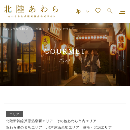
あわら市観光協会
グルメ
テイクアウト可
GOURMET
グルメ
エリア
北陸新幹線芦原温泉駅エリア
その他あわら市内エリア
あわら湯のまちエリア
JR芦原温泉駅エリア
波松・北潟エリア