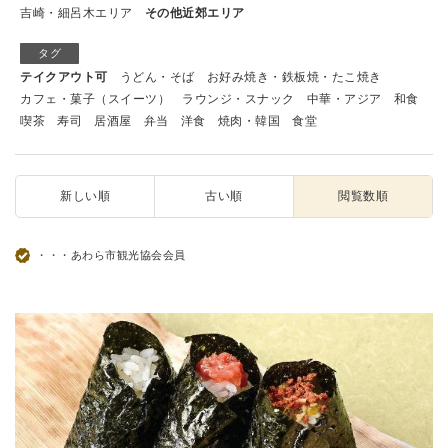
吉崎・細呂木エリア
その他近郊エリア
タグ
テイクアウト可
うどん・そば
お好み焼き・鉄板焼・たこ焼き
カフェ・菓子（スイーツ）
ラウンジ・スナック
中華・アジア
和食
喫茶
寿司
居酒屋
弁当
洋食
焼肉・韓国
食堂
新しい順
古い順
閲覧数順
・・・あわら市観光協会会員