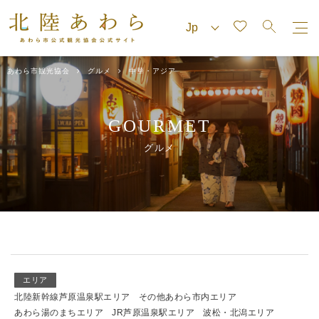
あわら市観光協会
グルメ
中華・アジア
GOURMET
グルメ
エリア
北陸新幹線芦原温泉駅エリア
その他あわら市内エリア
あわら湯のまちエリア
JR芦原温泉駅エリア
波松・北潟エリア