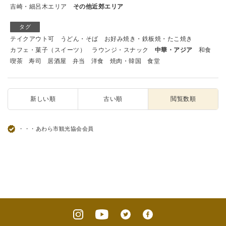
吉崎・細呂木エリア
その他近郊エリア
タグ
テイクアウト可
うどん・そば
お好み焼き・鉄板焼・たこ焼き
カフェ・菓子（スイーツ）
ラウンジ・スナック
中華・アジア
和食
喫茶
寿司
居酒屋
弁当
洋食
焼肉・韓国
食堂
新しい順
古い順
閲覧数順
・・・あわら市観光協会会員