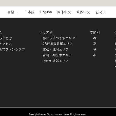
日本語
English
簡体中文
繁体中文
한국어
ム
エリア別
季節別
ら市とは
あわら湯のまちエリア
春
アクセス
JR芦原温泉駅エリア
夏
ら市ファンクラブ
波松・北潟エリア
秋
吉崎・細呂木エリア
冬
その他近郊エリア
Copyright © Awara City tourism association. All rights reserved.