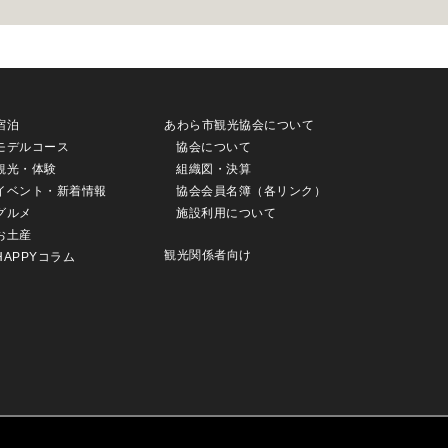
宿泊
あわら市観光協会について
モデルコース
協会について
観光・体験
組織図・決算
イベント・新着情報
協会会員名簿（各リンク）
グルメ
施設利用について
お土産
観光関係者向け
HAPPYコラム