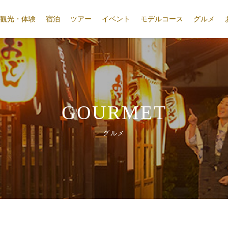
観光・体験
宿泊
ツアー
イベント
モデルコース
グルメ
GOURMET
グルメ