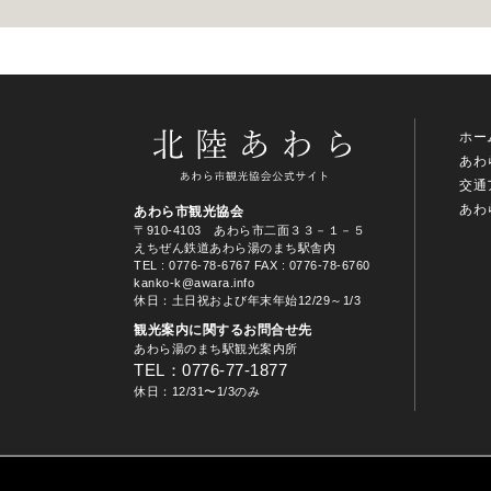
ホー
あわ
交通
あわ
あわら市観光協会
〒910-4103 あわら市二面３３－１－５
えちぜん鉄道あわら湯のまち駅舎内
TEL
: 0776-78-6767
FAX : 0776-78-6760
kanko-k@awara.info
休日：土日祝および年末年始12/29～1/3
観光案内に関するお問合せ先
あわら湯のまち駅観光案内所
TEL：0776-77-1877
休日：12/31〜1/3のみ