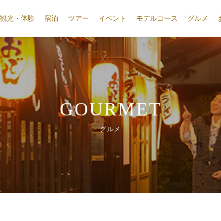
観光・体験
宿泊
ツアー
イベント
モデルコース
グルメ
GOURMET
グルメ