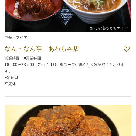
あわら湯のまちエリア
中華・アジア
なん・なん亭 あわら本店
営業時間 ■営業時間
10：00〜23：00（22：45LO）※スープが無くなり次第終了となりま
す。
■定休日
不定休