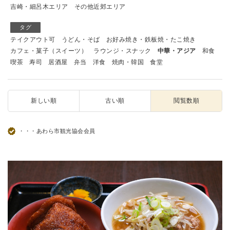
吉崎・細呂木エリア
その他近郊エリア
タグ
テイクアウト可
うどん・そば
お好み焼き・鉄板焼・たこ焼き
カフェ・菓子（スイーツ）
ラウンジ・スナック
中華・アジア
和食
喫茶
寿司
居酒屋
弁当
洋食
焼肉・韓国
食堂
新しい順
古い順
閲覧数順
・・・あわら市観光協会会員