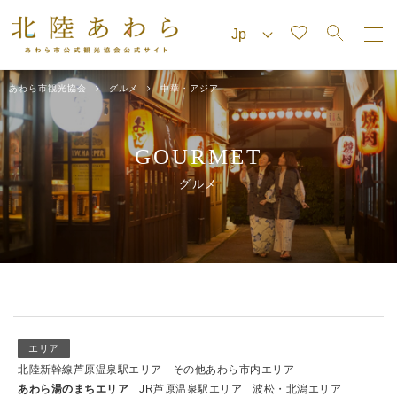
あわら市観光協会
グルメ
中華・アジア
GOURMET
グルメ
エリア
北陸新幹線芦原温泉駅エリア
その他あわら市内エリア
あわら湯のまちエリア
JR芦原温泉駅エリア
波松・北潟エリア