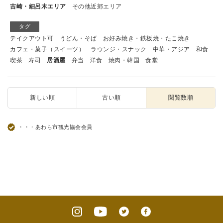
吉崎・細呂木エリア
その他近郊エリア
タグ
テイクアウト可
うどん・そば
お好み焼き・鉄板焼・たこ焼き
カフェ・菓子（スイーツ）
ラウンジ・スナック
中華・アジア
和食
喫茶
寿司
居酒屋
弁当
洋食
焼肉・韓国
食堂
新しい順
古い順
閲覧数順
・・・あわら市観光協会会員