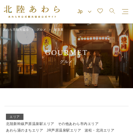
あわら市観光協会
グルメ
居酒屋
GOURMET
グルメ
エリア
北陸新幹線芦原温泉駅エリア
その他あわら市内エリア
あわら湯のまちエリア
JR芦原温泉駅エリア
波松・北潟エリア