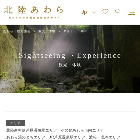
あわら市観光協会
観光・体験
ネイチャー系
Sightseeing
Experience
・
観光・体験
エリア
北陸新幹線芦原温泉駅エリア
その他あわら市内エリア
あわら湯のまちエリア
JR芦原温泉駅エリア
波松・北潟エリア