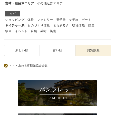
吉崎・細呂木エリア
その他近郊エリア
タグ
ショッピング
体験
ファミリー
男子旅
女子旅
デート
ネイチャー系
ものづくり体験
まちあるき
収穫体験
歴史
祭り・イベント
自然
芸術・美術
新しい順
古い順
閲覧数順
・・・あわら市観光協会会員
パンフレット
PAMPHLET