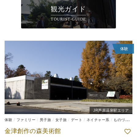
観光ガイド
TOURIST-GUIDE
体験
JR芦原温泉駅エリア
体験
ファミリー
男子旅
女子旅
デート
ネイチャー系
ものづくり体験
金津創作の森美術館