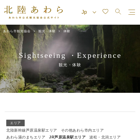
あわら市観光協会
観光・体験
体験
Sightseeing
Experience
・
観光・体験
エリア
北陸新幹線芦原温泉駅エリア
その他あわら市内エリア
あわら湯のまちエリア
JR芦原温泉駅エリア
波松・北潟エリア