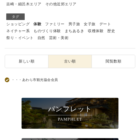
吉崎・細呂木エリア
その他近郊エリア
タグ
ショッピング
体験
ファミリー
男子旅
女子旅
デート
ネイチャー系
ものづくり体験
まちあるき
収穫体験
歴史
祭り・イベント
自然
芸術・美術
新しい順
古い順
閲覧数順
・・・あわら市観光協会会員
パンフレット
PAMPHLET