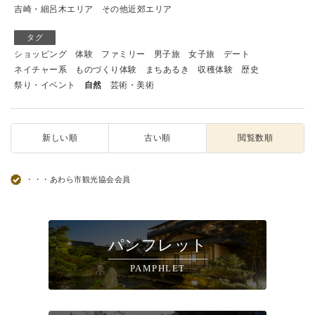
吉崎・細呂木エリア
その他近郊エリア
タグ
ショッピング
体験
ファミリー
男子旅
女子旅
デート
ネイチャー系
ものづくり体験
まちあるき
収穫体験
歴史
祭り・イベント
自然
芸術・美術
新しい順
古い順
閲覧数順
・・・あわら市観光協会会員
パンフレット
PAMPHLET