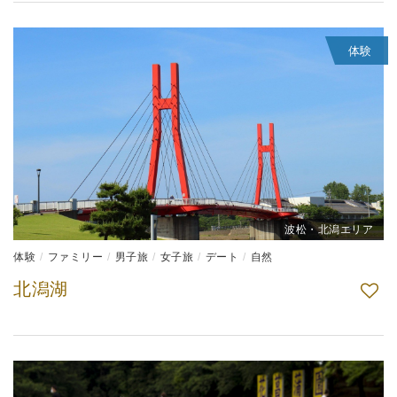
体験
波松・北潟エリア
体験
ファミリー
男子旅
女子旅
デート
自然
北潟湖