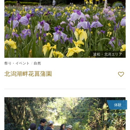
波松・北潟エリア
祭り・イベント
自然
北潟湖畔花菖蒲園
体験