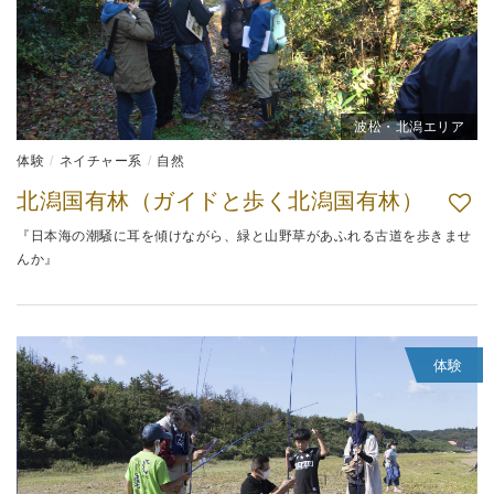
波松・北潟エリア
体験
ネイチャー系
自然
北潟国有林（ガイドと歩く北潟国有林）
『日本海の潮騒に耳を傾けながら、緑と山野草があふれる古道を歩きませ
んか』
体験