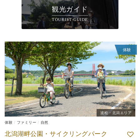
観光ガイド
TOURIST-GUIDE
体験
波松・北潟エリア
体験
ファミリー
自然
北潟湖畔公園・サイクリングパーク