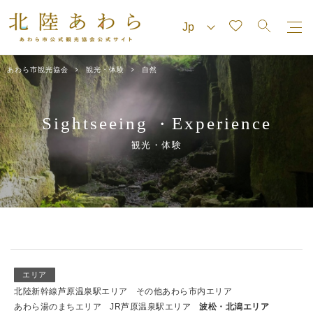
あわら市観光協会
観光・体験
自然
Sightseeing
Experience
・
観光・体験
エリア
北陸新幹線芦原温泉駅エリア
その他あわら市内エリア
あわら湯のまちエリア
JR芦原温泉駅エリア
波松・北潟エリア