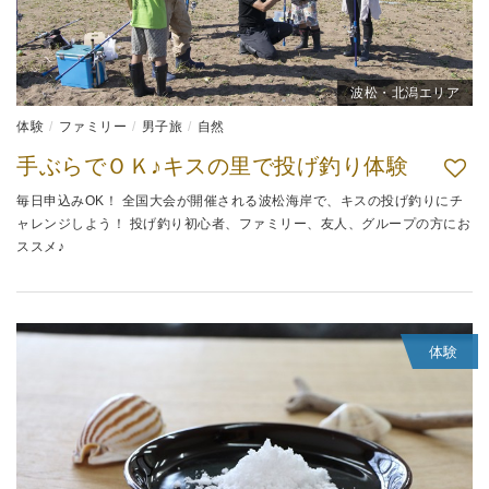
波松・北潟エリア
体験
ファミリー
男子旅
自然
手ぶらでＯＫ♪キスの里で投げ釣り体験
毎日申込みOK！ 全国大会が開催される波松海岸で、キスの投げ釣りにチ
ャレンジしよう！ 投げ釣り初心者、ファミリー、友人、グループの方にお
ススメ♪
体験