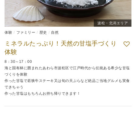
波松・北潟エリア
体験
ファミリー
歴史
自然
ミネラルたっぷり！天然の甘塩手づくり
体験
8：30～17：00
海と国有林に囲まれたあわら市波松区で江戸時代から伝統ある希少な甘塩
づくりを体験
作った甘塩で若狭牛ステーキ又は旬の天ぷらなど絶品ご当地グルメも実食
できちゃう
作った甘塩はもちろんお持ち帰りできます！