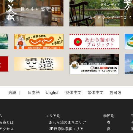
日本語
English
簡体中文
繁体中文
한국어
ム
エリア別
季節別
ら市とは
あわら湯のまちエリア
春
アクセス
JR芦原温泉駅エリア
夏