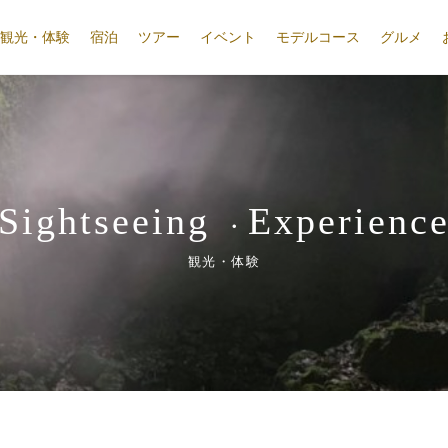
観光・体験
宿泊
ツアー
イベント
モデルコース
グルメ
Sightseeing
Experienc
・
観光・体験