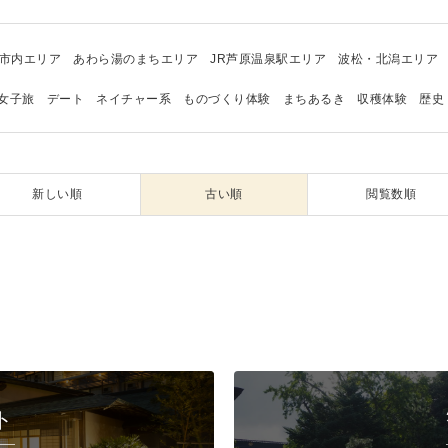
市内エリア
あわら湯のまちエリア
JR芦原温泉駅エリア
波松・北潟エリア
女子旅
デート
ネイチャー系
ものづくり体験
まちあるき
収穫体験
歴史
新しい順
古い順
閲覧数順
ト