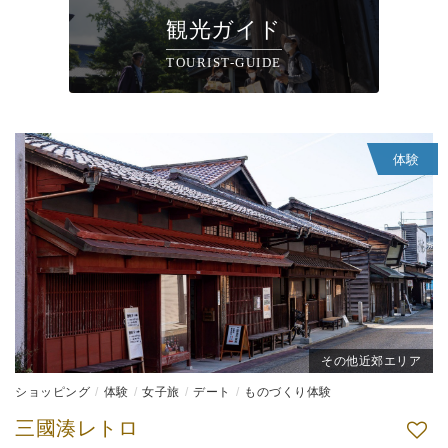
観光ガイド
TOURIST-GUIDE
体験
その他近郊エリア
ショッピング
体験
女子旅
デート
ものづくり体験
三國湊レトロ