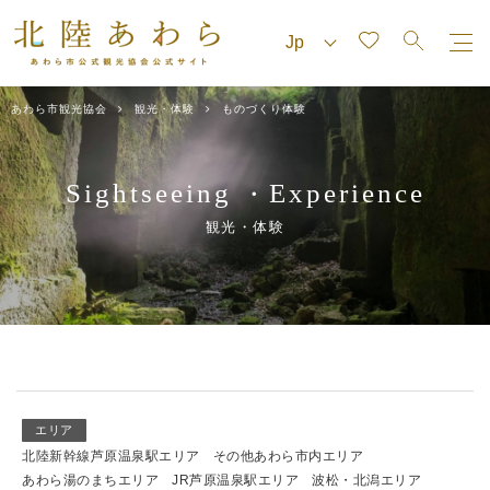
あわら市観光協会
観光・体験
ものづくり体験
Sightseeing
Experience
・
観光・体験
エリア
北陸新幹線芦原温泉駅エリア
その他あわら市内エリア
あわら湯のまちエリア
JR芦原温泉駅エリア
波松・北潟エリア