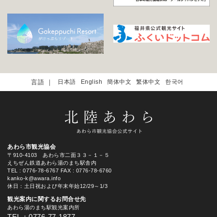
日本語
English
簡体中文
繁体中文
한국어
あわら市観光協会
〒910-4103 あわら市二面３３－１－５
えちぜん鉄道あわら湯のまち駅舎内
TEL
: 0776-78-6767
FAX : 0776-78-6760
kanko-k@awara.info
休日：土日祝および年末年始12/29～1/3
観光案内に関するお問合せ先
あわら湯のまち駅観光案内所
TEL：0776-77-1877