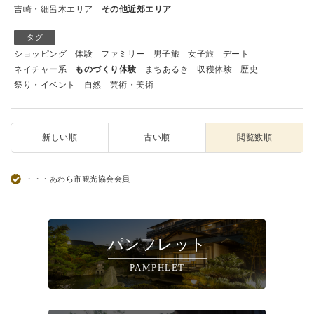
吉崎・細呂木エリア
その他近郊エリア
タグ
ショッピング
体験
ファミリー
男子旅
女子旅
デート
ネイチャー系
ものづくり体験
まちあるき
収穫体験
歴史
祭り・イベント
自然
芸術・美術
新しい順
古い順
閲覧数順
・・・あわら市観光協会会員
パンフレット
PAMPHLET