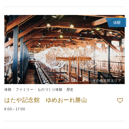
体験
その他近郊エリア
体験
ファミリー
ものづくり体験
歴史
はたや記念館 ゆめおーれ勝山
9:00～17:00