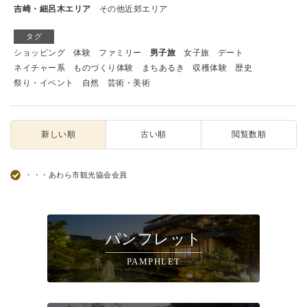
吉崎・細呂木エリア
その他近郊エリア
タグ
ショッピング
体験
ファミリー
男子旅
女子旅
デート
ネイチャー系
ものづくり体験
まちあるき
収穫体験
歴史
祭り・イベント
自然
芸術・美術
新しい順
古い順
閲覧数順
・・・あわら市観光協会会員
パンフレット
PAMPHLET