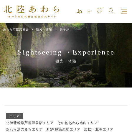
あわら市観光協会
観光・体験
男子旅
Sightseeing
Experience
・
観光・体験
エリア
北陸新幹線芦原温泉駅エリア
その他あわら市内エリア
あわら湯のまちエリア
JR芦原温泉駅エリア
波松・北潟エリア