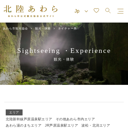
あわら市観光協会
観光・体験
ネイチャー系
Sightseeing
Experience
・
観光・体験
エリア
北陸新幹線芦原温泉駅エリア
その他あわら市内エリア
あわら湯のまちエリア
JR芦原温泉駅エリア
波松・北潟エリア