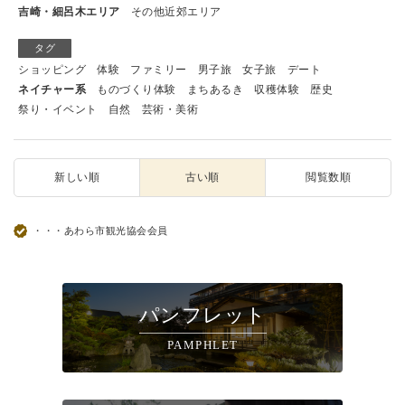
吉崎・細呂木エリア
その他近郊エリア
タグ
ショッピング
体験
ファミリー
男子旅
女子旅
デート
ネイチャー系
ものづくり体験
まちあるき
収穫体験
歴史
祭り・イベント
自然
芸術・美術
新しい順
古い順
閲覧数順
・・・あわら市観光協会会員
パンフレット
PAMPHLET