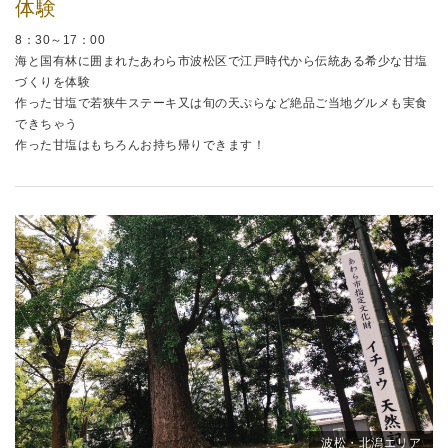
体験
8：30～17：00
海と国有林に囲まれたあわら市波松区で江戸時代から伝統ある希少な甘塩
づくりを体験
作った甘塩で若狭牛ステーキ又は旬の天ぷらなど絶品ご当地グルメも実食
できちゃう
作った甘塩はもちろんお持ち帰りできます！
波松・北潟エリア