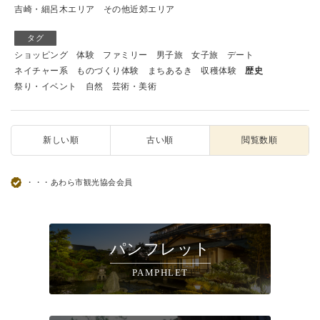
吉崎・細呂木エリア
その他近郊エリア
タグ
ショッピング
体験
ファミリー
男子旅
女子旅
デート
ネイチャー系
ものづくり体験
まちあるき
収穫体験
歴史
祭り・イベント
自然
芸術・美術
新しい順
古い順
閲覧数順
・・・あわら市観光協会会員
パンフレット
PAMPHLET