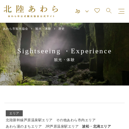
あわら市観光協会
観光・体験
歴史
Sightseeing
Experience
・
観光・体験
エリア
北陸新幹線芦原温泉駅エリア
その他あわら市内エリア
あわら湯のまちエリア
JR芦原温泉駅エリア
波松・北潟エリア