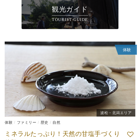
観光ガイド
TOURIST-GUIDE
体験
波松・北潟エリア
体験
ファミリー
歴史
自然
ミネラルたっぷり！天然の甘塩手づくり