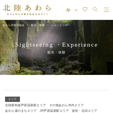
あわら市観光協会
観光・体験
ショッピング
Sightseeing
Experience
・
観光・体験
エリア
北陸新幹線芦原温泉駅エリア
その他あわら市内エリア
あわら湯のまちエリア
JR芦原温泉駅エリア
波松・北潟エリア