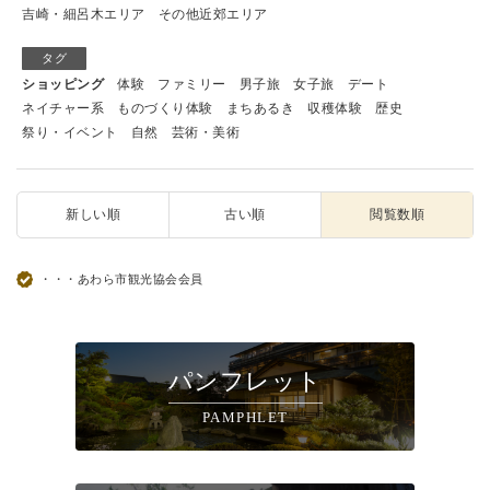
吉崎・細呂木エリア
その他近郊エリア
タグ
ショッピング
体験
ファミリー
男子旅
女子旅
デート
ネイチャー系
ものづくり体験
まちあるき
収穫体験
歴史
祭り・イベント
自然
芸術・美術
新しい順
古い順
閲覧数順
・・・あわら市観光協会会員
パンフレット
PAMPHLET