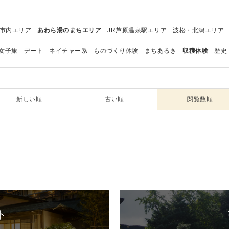
市内エリア
あわら湯のまちエリア
JR芦原温泉駅エリア
波松・北潟エリア
女子旅
デート
ネイチャー系
ものづくり体験
まちあるき
収穫体験
歴史
新しい順
古い順
閲覧数順
ト