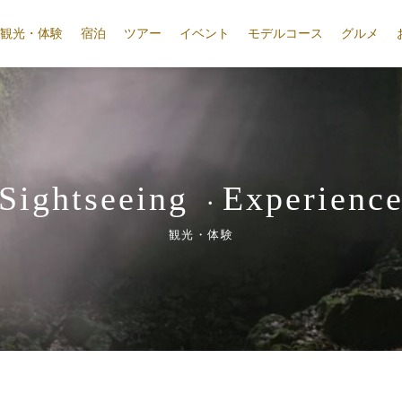
観光・体験
宿泊
ツアー
イベント
モデルコース
グルメ
Sightseeing
Experienc
・
観光・体験