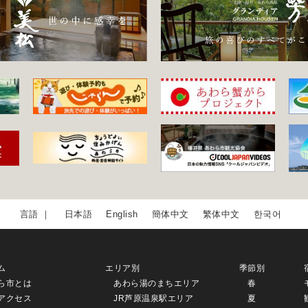
日本語
English
簡体中文
繁体中文
한국어
ム
エリア別
季節別
ら市とは
あわら湯のまちエリア
春
アクセス
JR芦原温泉駅エリア
夏