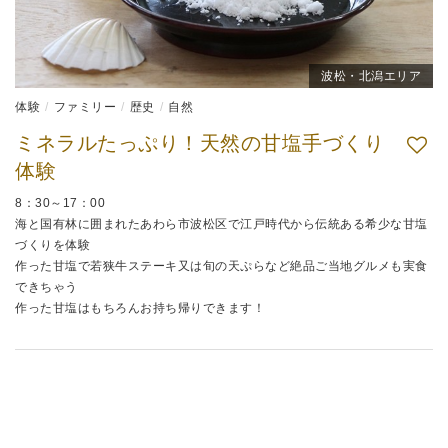
波松・北潟エリア
体験
ファミリー
歴史
自然
ミネラルたっぷり！天然の甘塩手づくり
体験
8：30～17：00
海と国有林に囲まれたあわら市波松区で江戸時代から伝統ある希少な甘塩
づくりを体験
作った甘塩で若狭牛ステーキ又は旬の天ぷらなど絶品ご当地グルメも実食
できちゃう
作った甘塩はもちろんお持ち帰りできます！