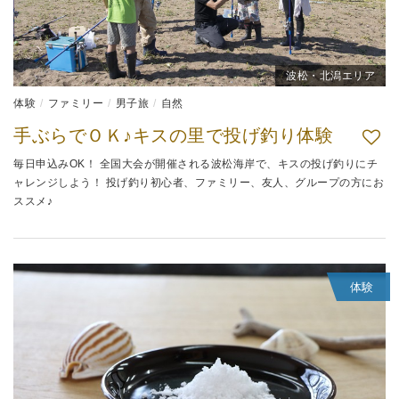
波松・北潟エリア
体験
ファミリー
男子旅
自然
手ぶらでＯＫ♪キスの里で投げ釣り体験
毎日申込みOK！ 全国大会が開催される波松海岸で、キスの投げ釣りにチ
ャレンジしよう！ 投げ釣り初心者、ファミリー、友人、グループの方にお
ススメ♪
体験