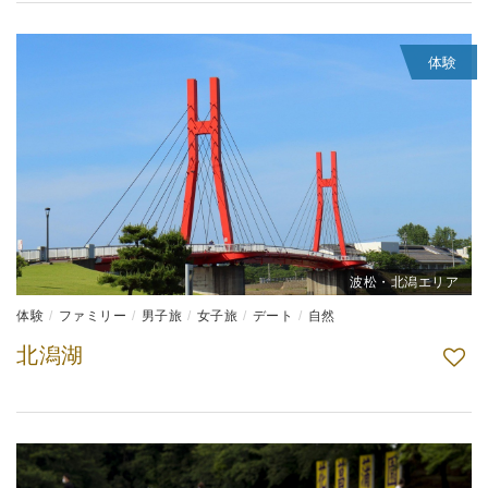
体験
波松・北潟エリア
体験
ファミリー
男子旅
女子旅
デート
自然
北潟湖