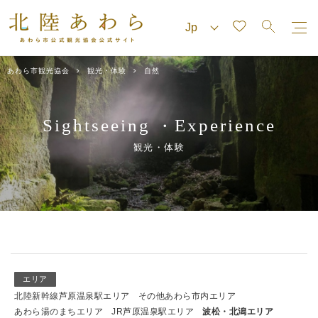
あわら市観光協会
観光・体験
自然
Sightseeing
Experience
・
観光・体験
エリア
北陸新幹線芦原温泉駅エリア
その他あわら市内エリア
あわら湯のまちエリア
JR芦原温泉駅エリア
波松・北潟エリア