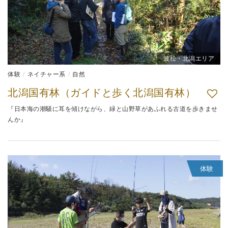
波松・北潟エリア
体験
ネイチャー系
自然
北潟国有林（ガイドと歩く北潟国有林）
『日本海の潮騒に耳を傾けながら、緑と山野草があふれる古道を歩きませ
んか』
体験