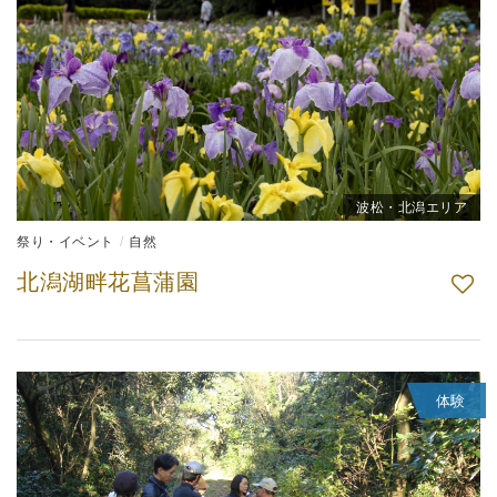
波松・北潟エリア
祭り・イベント
自然
北潟湖畔花菖蒲園
体験