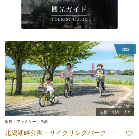
観光ガイド
TOURIST-GUIDE
体験
波松・北潟エリア
体験
ファミリー
自然
北潟湖畔公園・サイクリングパーク