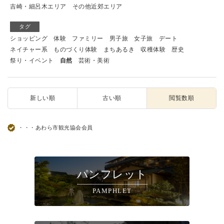
吉崎・細呂木エリア
その他近郊エリア
タグ
ショッピング
体験
ファミリー
男子旅
女子旅
デート
ネイチャー系
ものづくり体験
まちあるき
収穫体験
歴史
祭り・イベント
自然
芸術・美術
新しい順
古い順
閲覧数順
・・・あわら市観光協会会員
パンフレット
PAMPHLET