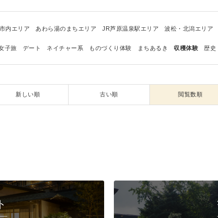
市内エリア
あわら湯のまちエリア
JR芦原温泉駅エリア
波松・北潟エリア
女子旅
デート
ネイチャー系
ものづくり体験
まちあるき
収穫体験
歴史
新しい順
古い順
閲覧数順
ト