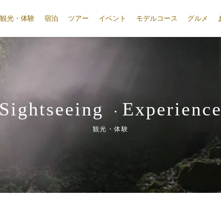
観光・体験
宿泊
ツアー
イベント
モデルコース
グルメ
Sightseeing
Experienc
・
観光・体験