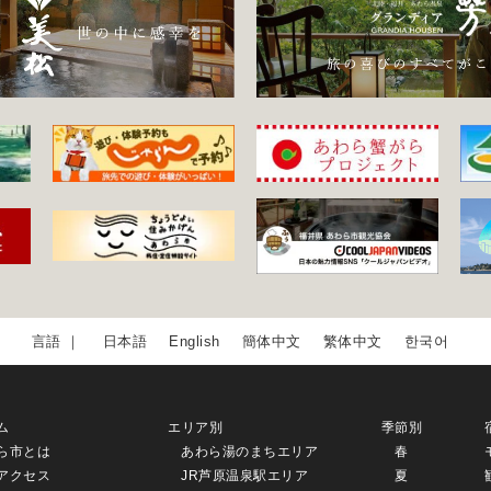
日本語
English
簡体中文
繁体中文
한국어
ム
エリア別
季節別
ら市とは
あわら湯のまちエリア
春
アクセス
JR芦原温泉駅エリア
夏