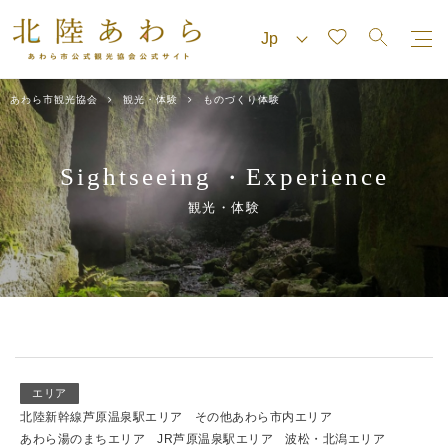
あわら市観光協会
観光・体験
ものづくり体験
Sightseeing
Experience
・
観光・体験
エリア
北陸新幹線芦原温泉駅エリア
その他あわら市内エリア
あわら湯のまちエリア
JR芦原温泉駅エリア
波松・北潟エリア