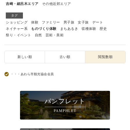
吉崎・細呂木エリア
その他近郊エリア
タグ
ショッピング
体験
ファミリー
男子旅
女子旅
デート
ネイチャー系
ものづくり体験
まちあるき
収穫体験
歴史
祭り・イベント
自然
芸術・美術
新しい順
古い順
閲覧数順
・・・あわら市観光協会会員
パンフレット
PAMPHLET