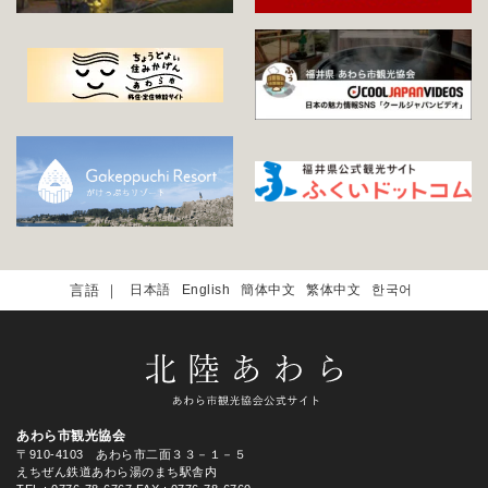
日本語
English
簡体中文
繁体中文
한국어
あわら市観光協会
〒910-4103 あわら市二面３３－１－５
えちぜん鉄道あわら湯のまち駅舎内