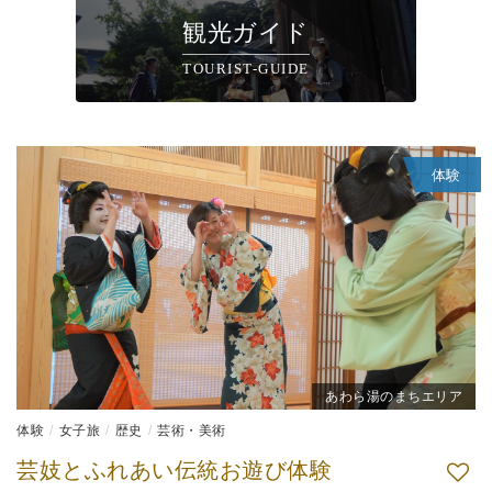
観光ガイド
TOURIST-GUIDE
体験
あわら湯のまちエリア
体験
女子旅
歴史
芸術・美術
芸妓とふれあい伝統お遊び体験