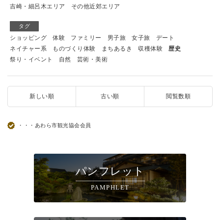
吉崎・細呂木エリア
その他近郊エリア
タグ
ショッピング
体験
ファミリー
男子旅
女子旅
デート
ネイチャー系
ものづくり体験
まちあるき
収穫体験
歴史
祭り・イベント
自然
芸術・美術
新しい順
古い順
閲覧数順
・・・あわら市観光協会会員
パンフレット
PAMPHLET