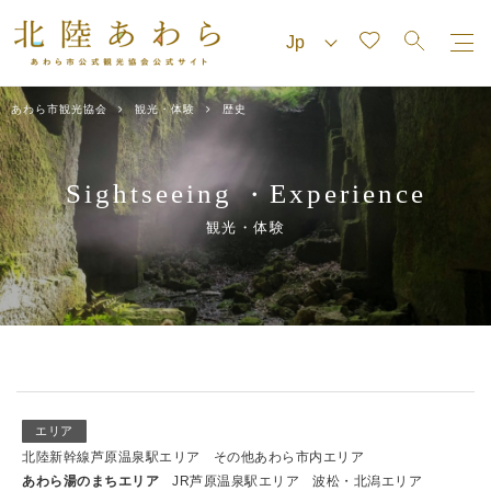
あわら市観光協会
観光・体験
歴史
Sightseeing
Experience
・
観光・体験
エリア
北陸新幹線芦原温泉駅エリア
その他あわら市内エリア
あわら湯のまちエリア
JR芦原温泉駅エリア
波松・北潟エリア