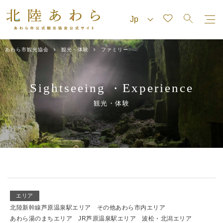
あわら市観光協会
観光・体験
ファミリー
Sightseeing
Experience
・
観光・体験
エリア
北陸新幹線芦原温泉駅エリア
その他あわら市内エリア
あわら湯のまちエリア
JR芦原温泉駅エリア
波松・北潟エリア