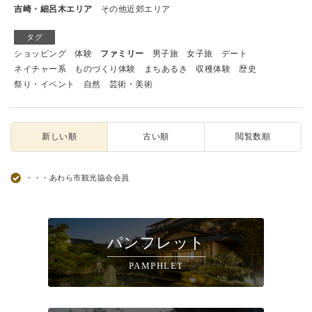
吉崎・細呂木エリア
その他近郊エリア
タグ
ショッピング
体験
ファミリー
男子旅
女子旅
デート
ネイチャー系
ものづくり体験
まちあるき
収穫体験
歴史
祭り・イベント
自然
芸術・美術
新しい順
古い順
閲覧数順
・・・あわら市観光協会会員
パンフレット
PAMPHLET