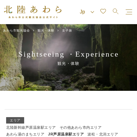
あわら市観光協会
観光・体験
女子旅
Sightseeing
Experience
・
観光・体験
エリア
北陸新幹線芦原温泉駅エリア
その他あわら市内エリア
あわら湯のまちエリア
JR芦原温泉駅エリア
波松・北潟エリア