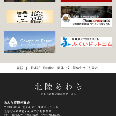
日本語
English
簡体中文
繁体中文
한국어
あわら市観光協会
〒910-4103 あわら市二面３３－１－５
えちぜん鉄道あわら湯のまち駅舎内
TEL
: 0776-78-6767
FAX : 0776-78-6760