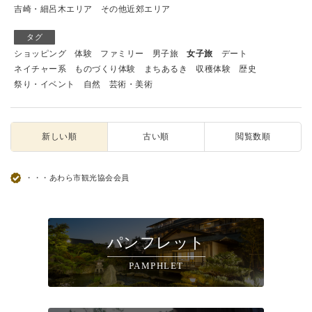
吉崎・細呂木エリア
その他近郊エリア
タグ
ショッピング
体験
ファミリー
男子旅
女子旅
デート
ネイチャー系
ものづくり体験
まちあるき
収穫体験
歴史
祭り・イベント
自然
芸術・美術
新しい順
古い順
閲覧数順
・・・あわら市観光協会会員
パンフレット
PAMPHLET