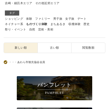
吉崎・細呂木エリア
その他近郊エリア
タグ
ショッピング
体験
ファミリー
男子旅
女子旅
デート
ネイチャー系
ものづくり体験
まちあるき
収穫体験
歴史
祭り・イベント
自然
芸術・美術
新しい順
古い順
閲覧数順
・・・あわら市観光協会会員
パンフレット
PAMPHLET