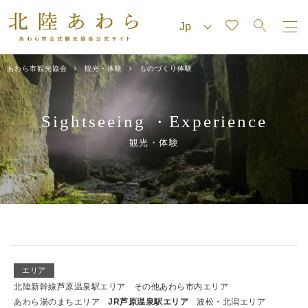
あわら市観光協会
観光・体験
ものづくり体験
Sightseeing
Experience
・
観光・体験
エリア
北陸新幹線芦原温泉駅エリア
その他あわら市内エリア
あわら湯のまちエリア
JR芦原温泉駅エリア
波松・北潟エリア