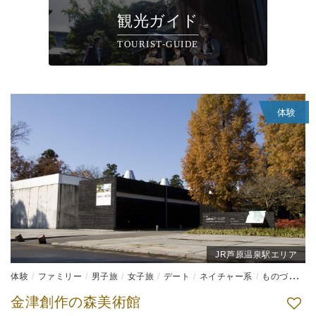
観光ガイド
TOURIST-GUIDE
体験
JR芦原温泉駅エリア
体験
ファミリー
男子旅
女子旅
デート
ネイチャー系
ものづくり体験
金津創作の森美術館