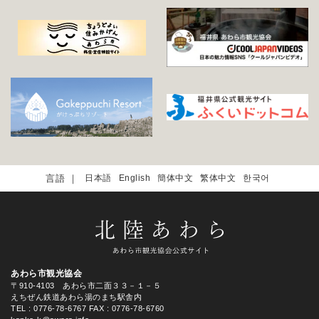
日本語
English
簡体中文
繁体中文
한국어
あわら市観光協会
〒910-4103 あわら市二面３３－１－５
えちぜん鉄道あわら湯のまち駅舎内
TEL
: 0776-78-6767
FAX : 0776-78-6760