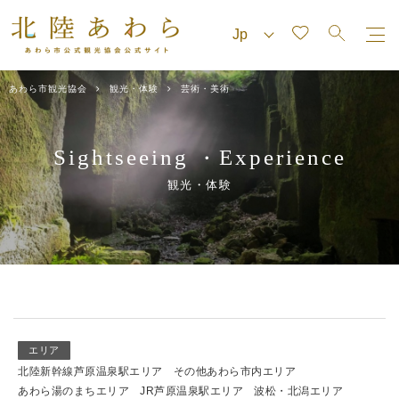
あわら市観光協会
観光・体験
芸術・美術
Sightseeing
Experience
・
観光・体験
エリア
北陸新幹線芦原温泉駅エリア
その他あわら市内エリア
あわら湯のまちエリア
JR芦原温泉駅エリア
波松・北潟エリア