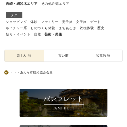
吉崎・細呂木エリア
その他近郊エリア
タグ
ショッピング
体験
ファミリー
男子旅
女子旅
デート
ネイチャー系
ものづくり体験
まちあるき
収穫体験
歴史
祭り・イベント
自然
芸術・美術
新しい順
古い順
閲覧数順
・・・あわら市観光協会会員
パンフレット
PAMPHLET