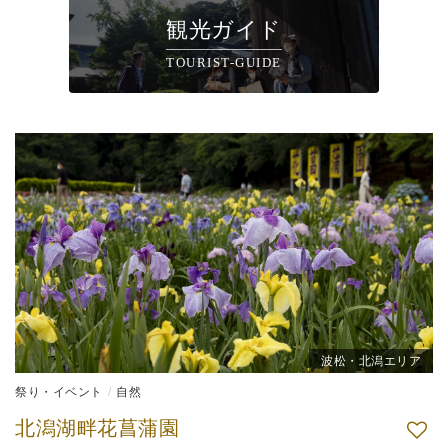
観光ガイド
TOURIST-GUIDE
波松・北潟エリア
祭り・イベント
自然
北潟湖畔花菖蒲園