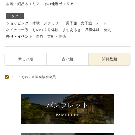
吉崎・細呂木エリア
その他近郊エリア
タグ
ショッピング
体験
ファミリー
男子旅
女子旅
デート
ネイチャー系
ものづくり体験
まちあるき
収穫体験
歴史
祭り・イベント
自然
芸術・美術
新しい順
古い順
閲覧数順
・・・あわら市観光協会会員
パンフレット
PAMPHLET