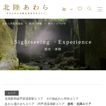
あわら市観光協会
観光・体験
祭り・イベント
Sightseeing
Experience
・
観光・体験
エリア
北陸新幹線芦原温泉駅エリア
その他あわら市内エリア
あわら湯のまちエリア
JR芦原温泉駅エリア
波松・北潟エリア