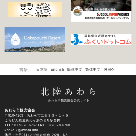
日本語
English
簡体中文
繁体中文
한국어
あわら市観光協会
〒910-4103 あわら市二面３３－１－５
えちぜん鉄道あわら湯のまち駅舎内
TEL
: 0776-78-6767
FAX : 0776-78-6760
kanko-k@awara.info
休日：土日祝および年末年始12/29～1/3